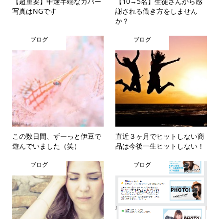
【超重要】中途半端なカバー
【10→5名】生徒さんから感
写真はNGです
謝される働き方をしません
か？
ブログ
ブログ
この数日間、ずーっと伊豆で
直近３ヶ月でヒットしない商
遊んでいました（笑）
品は今後一生ヒットしない！
ブログ
ブログ