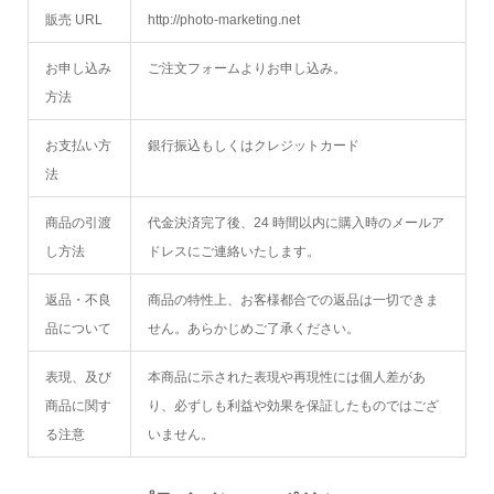
販売 URL
http://photo-marketing.net
お申し込み
ご注文フォームよりお申し込み。
方法
お支払い方
銀行振込もしくはクレジットカード
法
商品の引渡
代金決済完了後、24 時間以内に購入時のメールア
し方法
ドレスにご連絡いたします。
返品・不良
商品の特性上、お客様都合での返品は一切できま
品について
せん。あらかじめご了承ください。
表現、及び
本商品に示された表現や再現性には個人差があ
商品に関す
り、必ずしも利益や効果を保証したものではござ
る注意
いません。