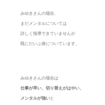
みゆきさんの場合、
まだメンタルについては
詳しく指導できていませんが
既にだいぶ身についています。
みゆきさんの場合は
仕事が早い、切り替えがはやい、
メンタルが強い
と