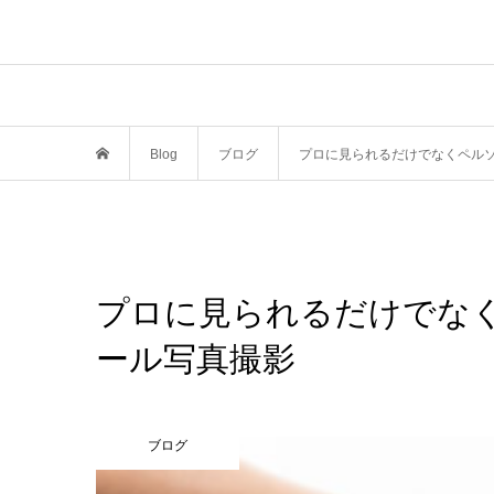
Blog
ブログ
プロに見られるだけでなくペル
プロに見られるだけでな
ール写真撮影
ブログ