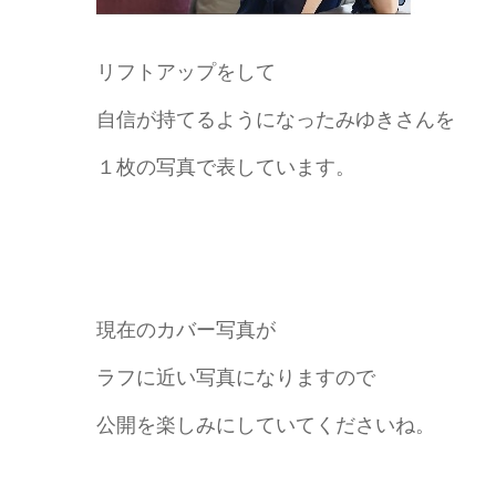
リフトアップをして
自信が持てるようになったみゆきさんを
１枚の写真で表しています。
現在のカバー写真が
ラフに近い写真になりますので
公開を楽しみにしていてくださいね。