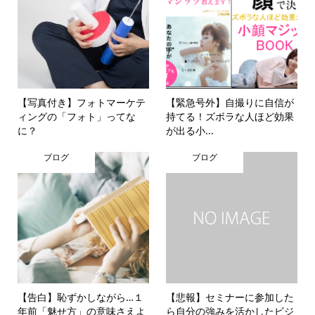
【写真付き】フォトマーケテ
【緊急号外】自撮りに自信が
ィングの「フォト」ってな
持てる！ズボラな人ほど効果
に？
が出る小...
ブログ
ブログ
【告白】恥ずかしながら…１
【悲報】セミナーに参加した
年前「魅せ方」の意味さえよ
ら自分の強みを活かしたビジ