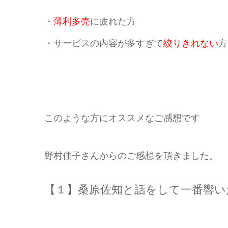
・
薄利多売
に疲れた方
・サービスの内容が多すぎで
絞りきれない
方
このような方にオススメなご感想です
野村佳子さんからのご感想を頂きました。
【１】桑原佐知と話をして一番響