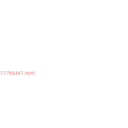
2377765447.html