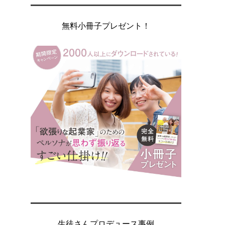
無料小冊子プレゼント！
生徒さんプロデュース事例