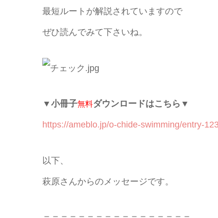
最短ルートが解説されていますので
ぜひ読んでみて下さいね。
▼小冊子
ダウンロードはこちら▼
無料
https://ameblo.jp/o-chide-swimming/entry-1
以下、
萩原さんからのメッセージです。
＝＝＝＝＝＝＝＝＝＝＝＝＝＝＝＝＝