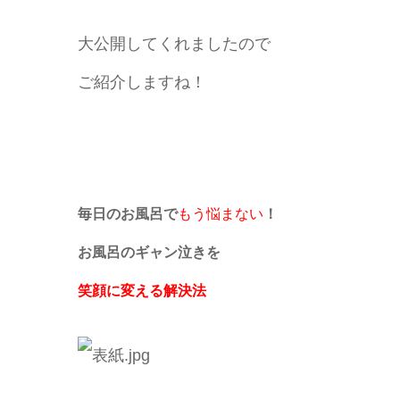
大公開してくれましたので
ご紹介しますね！
毎日のお風呂で
もう悩まない
！
お風呂のギャン泣きを
笑顔に変える解決法