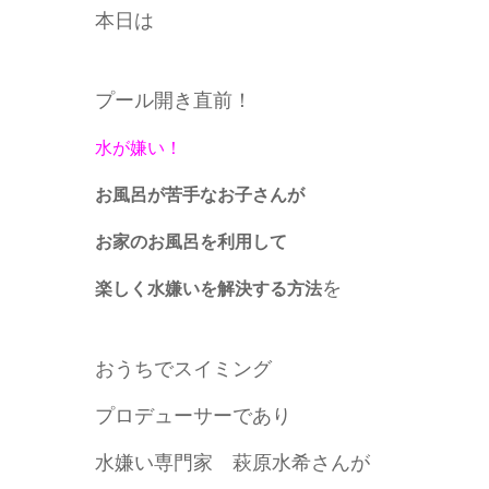
本日は
プール開き直前！
水が嫌い！
お風呂が苦手なお子さんが
お家のお風呂を利用して
を
楽しく水嫌いを解決する方法
おうちでスイミング
プロデューサーであり
水嫌い専門家 萩原水希さんが