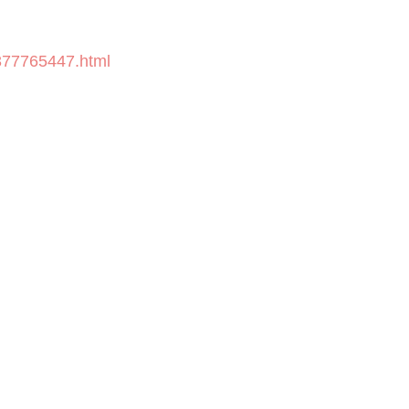
2377765447.html