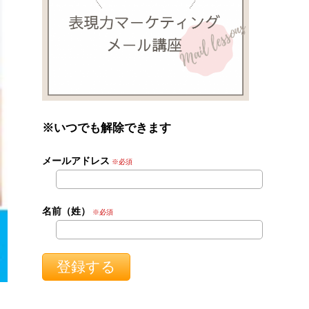
※いつでも解除できます
メールアドレス
※必須
名前（姓）
※必須