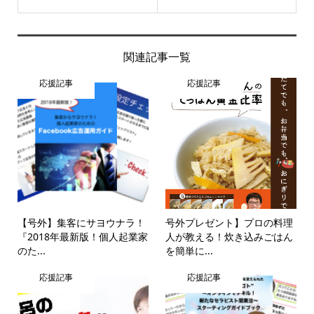
関連記事一覧
応援記事
応援記事
【号外】集客にサヨウナラ！
号外プレゼント】プロの料理
『2018年最新版！個人起業家
人が教える！炊き込みごはん
のた...
を簡単に...
応援記事
応援記事