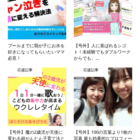
プールまでに我が子にお水を
【号外】人に喜ばれるシゴ
好きになってもらいたいママ
ト！未経験でもダブルワーク
必見！
からでも、...
応援記事
応援記事
【号外】魔の2歳児が天使に
【号外】100の言葉より1枚の
変わる超かんたん子育て法と
写真 最も効果的なプロフィー