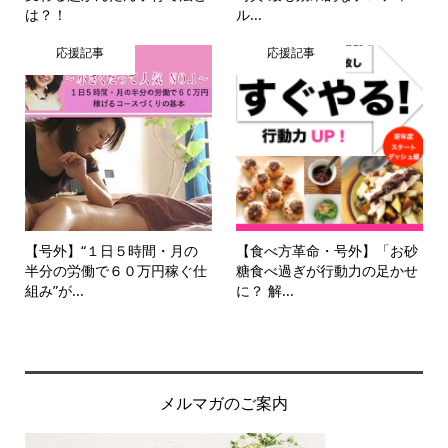
は？！
ル...
応援記事
応援記事
【号外】“１日５時間・月の
【食べ方革命・号外】「お砂
半分の労働で６０万円稼ぐ仕
糖食べ過ぎが行動力の足かせ
組み”が...
に？ 解...
メルマガのご案内