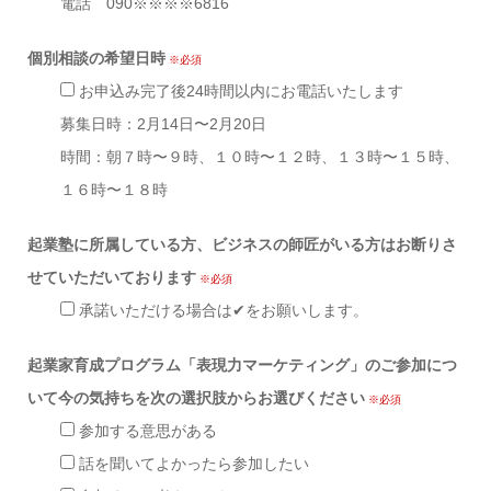
電話 090※※※※6816
個別相談の希望日時
※必須
お申込み完了後24時間以内にお電話いたします
募集日時：2月14日〜2月20日
時間：朝７時〜９時、１０時〜１２時、１３時〜１５時、
１６時〜１８時
起業塾に所属している方、ビジネスの師匠がいる方はお断りさ
せていただいております
※必須
承諾いただける場合は✔をお願いします。
起業家育成プログラム「表現力マーケティング」のご参加につ
いて今の気持ちを次の選択肢からお選びください
※必須
参加する意思がある
話を聞いてよかったら参加したい