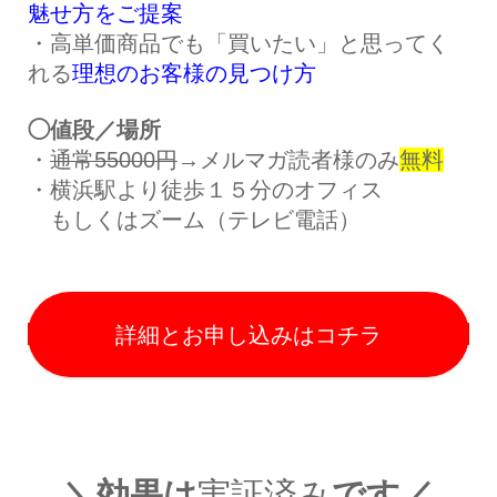
魅せ方をご提案
・高単価商品でも「買いたい」と思ってく
れる
理想のお客様の見つけ方
◯値段／場所
・
通常55000円
→メルマガ読者様のみ
無料
・横浜駅より徒歩１５分のオフィス
もしくはズーム（テレビ電話）
詳細とお申し込みはコチラ
＼効果は
実証済み
です／