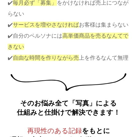
✔️
毎月必ず「募集」
をかけなければ売上につなが
らない
✔️
サービスを増やさなければ
お客様は集まらない
✔️自分のペルソナには
高単価商品を売るなんてで
きない
✔️
自由な時間を作りながら売
上を作るなんて無理
そのお悩み全て「写真」による
仕組みと仕掛けで解決できます！
再現性のある記録
をもとに