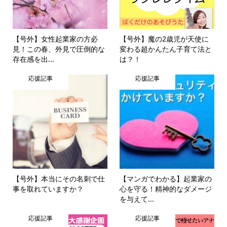
【号外】女性起業家の方必
【号外】魔の2歳児が天使に
見！この春、外見で圧倒的な
変わる超かんたん子育て法と
存在感を出...
は？！
応援記事
応援記事
【号外】本当にその名刺で仕
【マンガでわかる】起業家の
事を取れていますか？
心を守る！精神的なダメージ
を与えて...
応援記事
応援記事