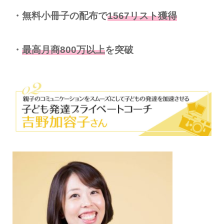
・無料小冊子の配布で
1567リスト獲得
・
最高月商800万以上
を突破