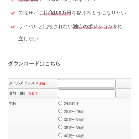
失敗せずに
月商100万円
を稼げるようになりたい
ライバルと比較されない
独自のポジション
を確
立したい
ダウンロードはこちら
メールアドレス
※必須
名前（姓）
※必須
年齢
24歳以下
25歳〜29歳
30歳〜34歳
35歳〜39歳
40歳〜44歳