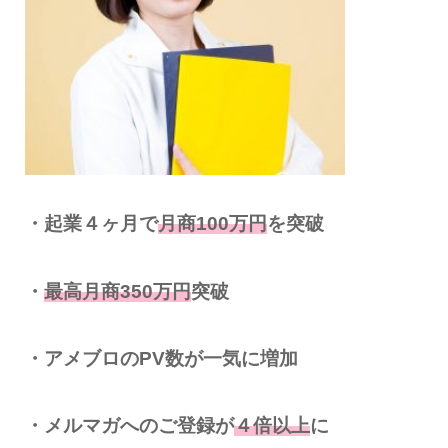
・起業４ヶ月で
月商100万円
を突破
・
最高月商350万円
突破
・アメブロのPV数が一気に増加
・メルマガへのご登録が
４倍以上
に