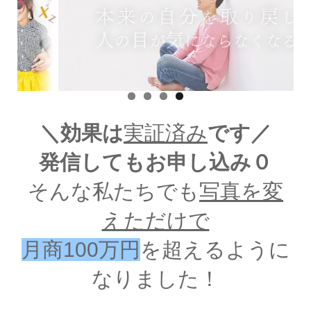
＼効果は
実証済み
です／
発信してもお申し込み０
そんな私たちでも
写真を変
えただけで
月商100万円
を超えるように
なりました！