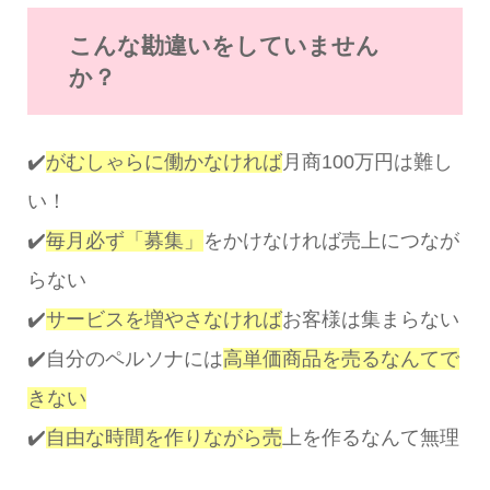
こんな勘違いをしていません
か？
✔️
がむしゃらに働かなければ
月商100万円は難し
い！
✔️
毎月必ず「募集」
をかけなければ売上につなが
らない
✔️
サービスを増やさなければ
お客様は集まらない
✔️自分のペルソナには
高単価商品を売るなんてで
きない
✔️
自由な時間を作りながら売
上を作るなんて無理